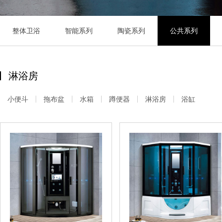
整体卫浴
智能系列
陶瓷系列
公共系列
淋浴房
小便斗
拖布盆
水箱
蹲便器
淋浴房
浴缸