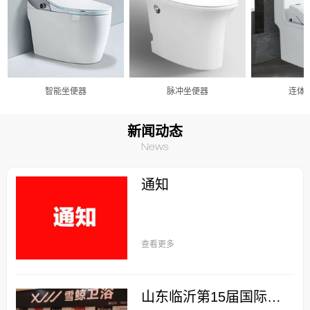
智能坐便器
脉冲坐便器
连体
新闻动态
News
通知
查看更多
山东临沂第15届国际厨卫展：优质雪鲸，全球共享