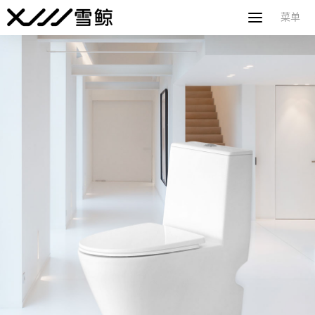
菜单
菜单
首页
整体卫浴
品牌
服务优势
加盟
品质
雪鲸