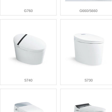
G760
G660/S660
S740
S730