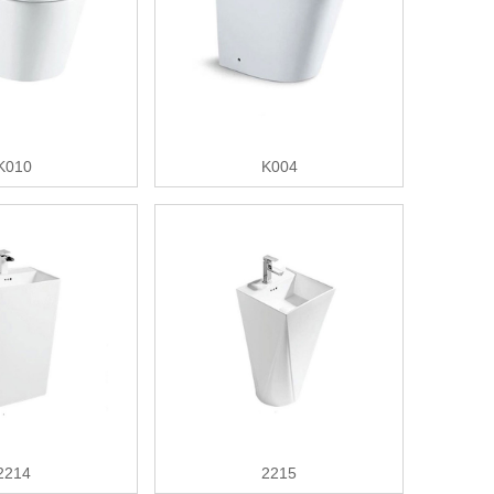
K010
K004
2214
2215